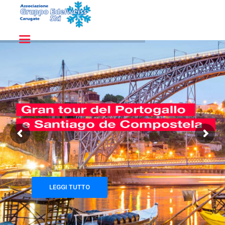
Home
Chi siamo
Regolamento
Iscrizioni
Gite 2026-2027
Contatti
LEGGI TUTTO