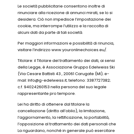
Le società pubblicitarie consentono inoltre di
rinunciare alla ricezione di annunci mirati, se lo si
desidera. Ciò non impedisce l’impostazione dei
cookie, ma interrompe l’utilizzo e la raccolta di
alcuni dati da parte di tali società.
Per maggiori informazioni e possibilità di rinuncia,
visitare l’indirizzo www.youronlinechoices.eu/.
Titolare: il Titolare del trattamento dei dati, ai sensi
della Legge, è Associazione Gruppo Edelweiss Ski
(Via Cesare Battisti 43 , 20061 Carugate (MI); e-
mail: Info@g-edelweiss.it; telefono: 3387727382;
c.f. 94024260153 nella persona del suo legale
rappresentante pro tempore.
Lei ha diritto di ottenere dal titolare la
cancellazione (diritto all’oblio), la limitazione,
l’aggiornamento, la rettificazione, la portabilità,
l’opposizione al trattamento dei dati personali che
La riguardano, nonché in generale può esercitare