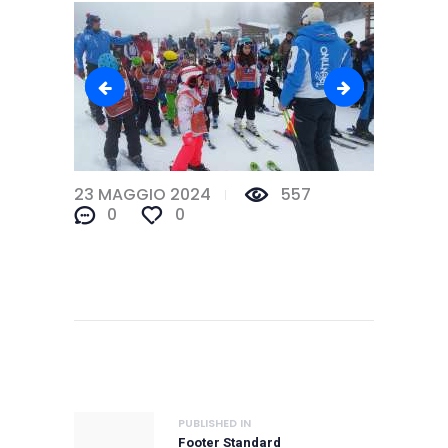
46361805095_a7871e926f_b
4636180545
23 MAGGIO 2024
557
0
0
PUBLISHED IN
Footer Standard