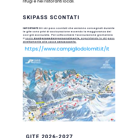
rifugi e nei ristoranti locali.
SKIPASS SCONTATI
IMPO
RTANTE
Gli ski-pass scontati che verranno consegnati durante
le gite sono privi di assicurazione essendo la maggioranza dei
soci già assicurata. Per sottoscrivere l’assicurazione giornaliera
il
socio
dovrà provvedere personalmente,
acquistando lo ski-pass
direttamente alle casse
senza sconto
.
https://www.campigliodolomiti.it/it
GITE 2026-2027